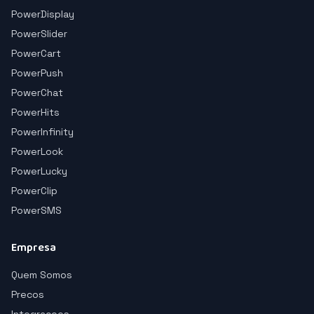
PowerDisplay
PowerSlider
PowerCart
PowerPush
PowerChat
PowerHits
PowerInfinity
PowerLook
PowerLucky
PowerClip
PowerSMS
Empresa
Quem Somos
Precos