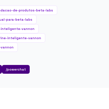
ndacao-de-produtos-beta-labs
ual-para-beta-labs
-inteligente-vannon
rine-inteligente-vannon
a-vannon
/powerchat