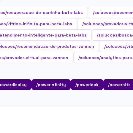
oes/recuperacao-de-carrinho-beta-labs
/solucoes/recome
oes/vitrine-infinita-para-beta-labs
/solucoes/provador-virt
/atendimento-inteligente-para-beta-labs
/solucoes/busca
olucoes/recomendacao-de-produtos-vannon
/solucoes/vit
es/provador-virtual-para-vannon
/solucoes/analytics-par
powerdisplay
/powerinfinity
/powerlook
/powerhits