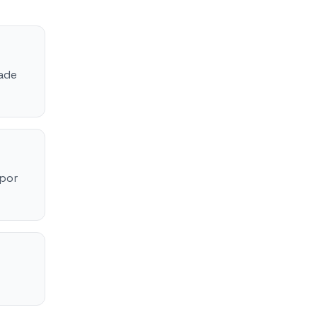
dade
 por