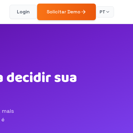
Login
Solicitar Demo
PT
 decidir sua
z mais
 é