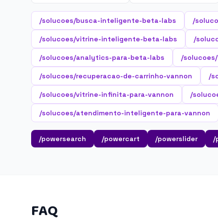
/solucoes/busca-inteligente-beta-labs
/soluc
/solucoes/vitrine-inteligente-beta-labs
/soluc
/solucoes/analytics-para-beta-labs
/solucoes
/solucoes/recuperacao-de-carrinho-vannon
/s
/solucoes/vitrine-infinita-para-vannon
/soluco
/solucoes/atendimento-inteligente-para-vannon
/powersearch
/powercart
/powerslider
/
FAQ