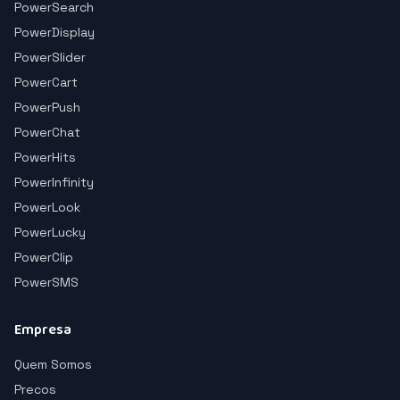
PowerSearch
PowerDisplay
PowerSlider
PowerCart
PowerPush
PowerChat
PowerHits
PowerInfinity
PowerLook
PowerLucky
PowerClip
PowerSMS
Empresa
Quem Somos
Precos