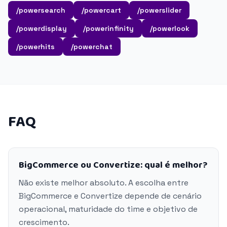
/powersearch
/powercart
/powerslider
/powerdisplay
/powerinfinity
/powerlook
/powerhits
/powerchat
FAQ
BigCommerce ou Convertize: qual é melhor?
Não existe melhor absoluto. A escolha entre
BigCommerce e Convertize depende de cenário
operacional, maturidade do time e objetivo de
crescimento.