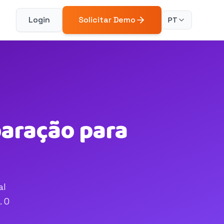
Login
Solicitar Demo
PT
aração para
al
. O