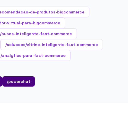
recomendacao-de-produtos-bigcommerce
dor-virtual-para-bigcommerce
s/busca-inteligente-fast-commerce
/solucoes/vitrine-inteligente-fast-commerce
s/analytics-para-fast-commerce
/powerchat