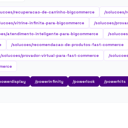
lucoes/recuperacao-de-carrinho-bigcommerce
/solucoes/
lucoes/vitrine-infinita-para-bigcommerce
/solucoes/prova
oes/atendimento-inteligente-para-bigcommerce
/solucoe
e
/solucoes/recomendacao-de-produtos-fast-commerce
/solucoes/provador-virtual-para-fast-commerce
/solucoe
mmerce
powerdisplay
/powerinfinity
/powerlook
/powerhits