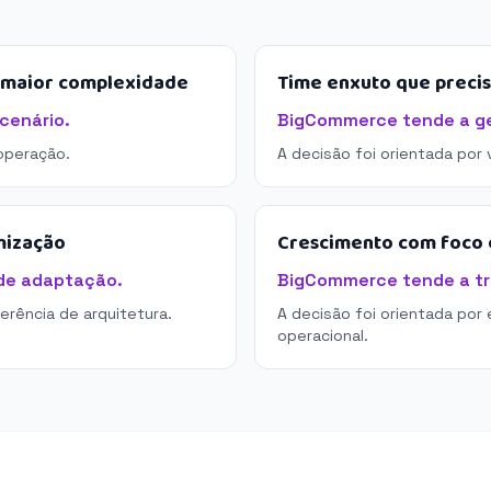
e maior complexidade
Time enxuto que preci
cenário.
BigCommerce tende a ger
operação.
A decisão foi orientada por
mização
Crescimento com foco e
de adaptação.
BigCommerce tende a tra
derência de arquitetura.
A decisão foi orientada por 
operacional.