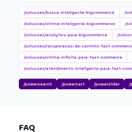
/solucoes/busca-inteligente-bigcommerce
/so
/solucoes/vitrine-inteligente-bigcommerce
/so
/solucoes/analytics-para-bigcommerce
/soluc
/solucoes/recuperacao-de-carrinho-fast-commerc
/solucoes/vitrine-infinita-para-fast-commerce
/solucoes/atendimento-inteligente-para-fast-co
/powersearch
/powercart
/powerslider
/
FAQ