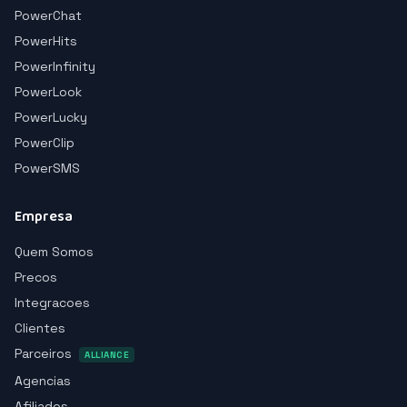
PowerChat
PowerHits
PowerInfinity
PowerLook
PowerLucky
PowerClip
PowerSMS
Empresa
Quem Somos
Precos
Integracoes
Clientes
Parceiros
ALLIANCE
Agencias
Afiliados