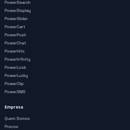
PowerSearch
PowerDisplay
PowerSlider
PowerCart
PowerPush
PowerChat
PowerHits
PowerInfinity
PowerLook
PowerLucky
PowerClip
PowerSMS
Empresa
Quem Somos
Precos