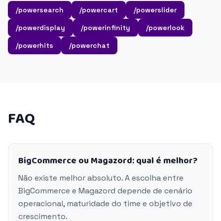
/powersearch
/powercart
/powerslider
/powerdisplay
/powerinfinity
/powerlook
/powerhits
/powerchat
FAQ
BigCommerce ou Magazord: qual é melhor?
Não existe melhor absoluto. A escolha entre
BigCommerce e Magazord depende de cenário
operacional, maturidade do time e objetivo de
crescimento.