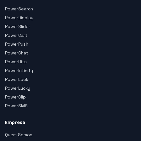
PowerSearch
PowerDisplay
PowerSlider
PowerCart
PowerPush
PowerChat
PowerHits
PowerInfinity
PowerLook
PowerLucky
PowerClip
PowerSMS
Empresa
Quem Somos