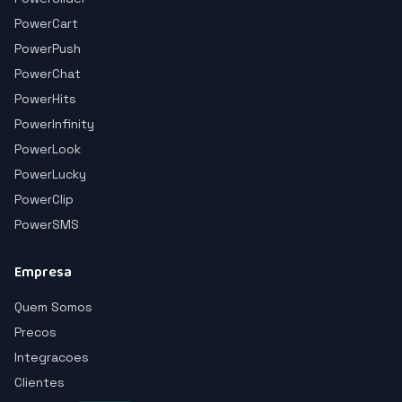
PowerCart
PowerPush
PowerChat
PowerHits
PowerInfinity
PowerLook
PowerLucky
PowerClip
PowerSMS
Empresa
Quem Somos
Precos
Integracoes
Clientes