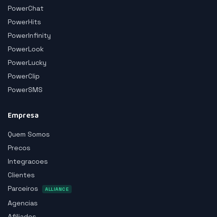
PowerChat
PowerHits
PowerInfinity
PowerLook
PowerLucky
PowerClip
PowerSMS
Empresa
Quem Somos
Precos
Integracoes
Clientes
Parceiros
ALLIANCE
Agencias
Afiliados