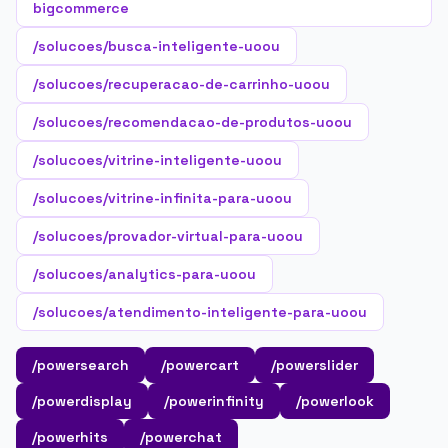
bigcommerce
/solucoes/busca-inteligente-uoou
/solucoes/recuperacao-de-carrinho-uoou
/solucoes/recomendacao-de-produtos-uoou
/solucoes/vitrine-inteligente-uoou
/solucoes/vitrine-infinita-para-uoou
/solucoes/provador-virtual-para-uoou
/solucoes/analytics-para-uoou
/solucoes/atendimento-inteligente-para-uoou
/powersearch
/powercart
/powerslider
/powerdisplay
/powerinfinity
/powerlook
/powerhits
/powerchat