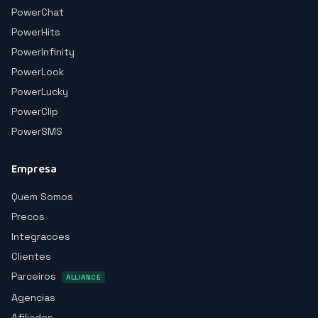
PowerChat
PowerHits
PowerInfinity
PowerLook
PowerLucky
PowerClip
PowerSMS
Empresa
Quem Somos
Precos
Integracoes
Clientes
Parceiros
ALLIANCE
Agencias
Afiliados