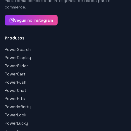
Plataforma completa de inteligência de dados para e-
commerce.
Seguir no Instagram
Produtos
PowerSearch
PowerDisplay
PowerSlider
PowerCart
PowerPush
PowerChat
PowerHits
PowerInfinity
PowerLook
PowerLucky