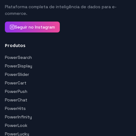
Plataforma completa de inteligência de dados para e-
commerce.
Seguir no Instagram
Produtos
PowerSearch
PowerDisplay
PowerSlider
PowerCart
PowerPush
PowerChat
PowerHits
PowerInfinity
PowerLook
PowerLucky