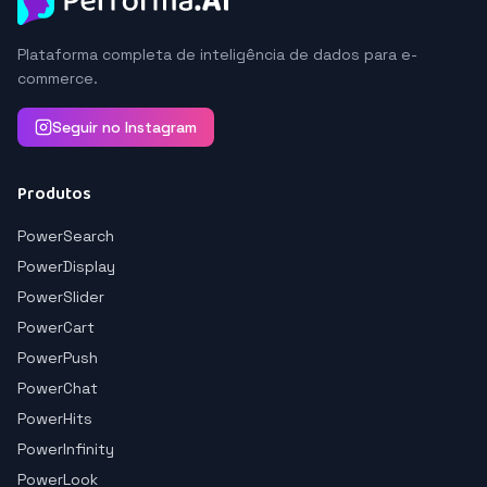
Plataforma completa de inteligência de dados para e-
commerce.
Seguir no Instagram
Produtos
PowerSearch
PowerDisplay
PowerSlider
PowerCart
PowerPush
PowerChat
PowerHits
PowerInfinity
PowerLook