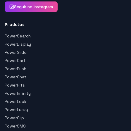
Seguir no Instagram
Produtos
PowerSearch
PowerDisplay
PowerSlider
PowerCart
PowerPush
PowerChat
PowerHits
PowerInfinity
PowerLook
PowerLucky
PowerClip
PowerSMS