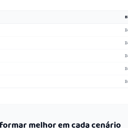
B
B
B
B
B
B
rformar melhor em cada cenário