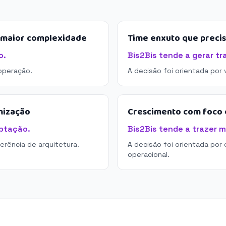
e maior complexidade
Time enxuto que preci
o.
Bis2Bis tende a gerar tr
operação.
A decisão foi orientada por
mização
Crescimento com foco e
aptação.
Bis2Bis tende a trazer m
derência de arquitetura.
A decisão foi orientada por 
operacional.