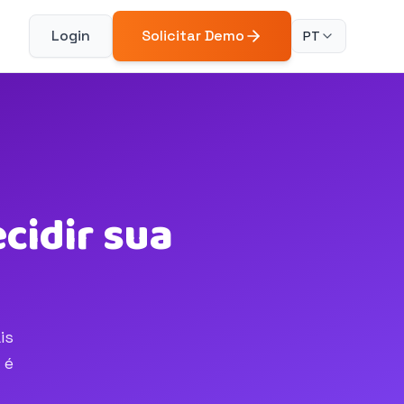
Login
Solicitar Demo
PT
cidir sua
is
 é