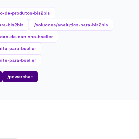
o-de-produtos-bis2bis
ara-bis2bis
/solucoes/analytics-para-bis2bis
cao-de-carrinho-bseller
nita-para-bseller
nte-para-bseller
/powerchat