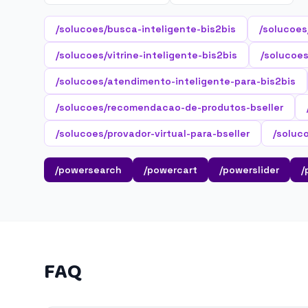
/solucoes/busca-inteligente-bis2bis
/solucoes
/solucoes/vitrine-inteligente-bis2bis
/solucoes
/solucoes/atendimento-inteligente-para-bis2bis
/solucoes/recomendacao-de-produtos-bseller
/solucoes/provador-virtual-para-bseller
/soluc
/powersearch
/powercart
/powerslider
/
FAQ