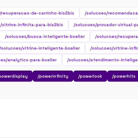
/recuperacao-de-carrinho-bis2bis
/solucoes/recomendaca
/vitrine-infinita-para-bis2bis
/solucoes/provador-virtual-p
/solucoes/busca-inteligente-bseller
/solucoes/recupera
/solucoes/vitrine-inteligente-bseller
/solucoes/vitrine-infi
oes/analytics-para-bseller
/solucoes/atendimento-intelige
powerdisplay
/powerinfinity
/powerlook
/powerhits