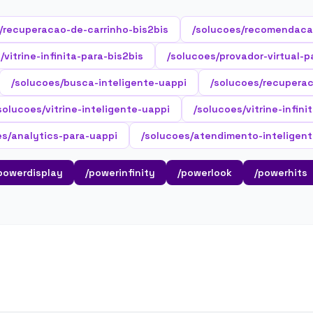
/recuperacao-de-carrinho-bis2bis
/solucoes/recomendaca
/vitrine-infinita-para-bis2bis
/solucoes/provador-virtual-p
/solucoes/busca-inteligente-uappi
/solucoes/recuperac
solucoes/vitrine-inteligente-uappi
/solucoes/vitrine-infini
es/analytics-para-uappi
/solucoes/atendimento-inteligent
powerdisplay
/powerinfinity
/powerlook
/powerhits