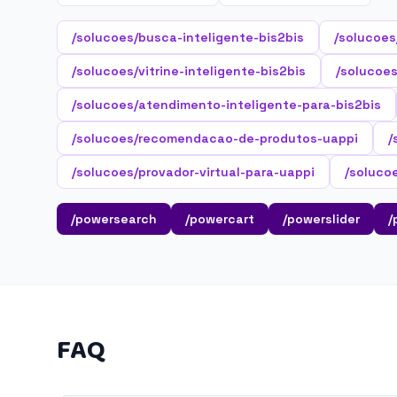
/solucoes/busca-inteligente-bis2bis
/solucoes
/solucoes/vitrine-inteligente-bis2bis
/solucoes
/solucoes/atendimento-inteligente-para-bis2bis
/solucoes/recomendacao-de-produtos-uappi
/
/solucoes/provador-virtual-para-uappi
/soluco
/powersearch
/powercart
/powerslider
/
FAQ