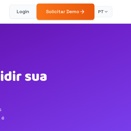
Login
Solicitar Demo
PT
idir sua
s
 é