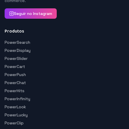
commerce.
Seguir no Instagram
Produtos
PowerSearch
PowerDisplay
PowerSlider
PowerCart
PowerPush
PowerChat
PowerHits
PowerInfinity
PowerLook
PowerLucky
PowerClip