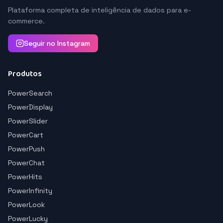
Plataforma completa de inteligência de dados para e-
commerce.
Seguir no Instagram
Produtos
PowerSearch
PowerDisplay
PowerSlider
PowerCart
PowerPush
PowerChat
PowerHits
PowerInfinity
PowerLook
PowerLucky