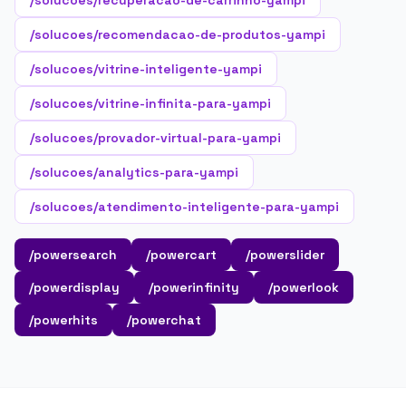
/solucoes/recuperacao-de-carrinho-yampi
/solucoes/recomendacao-de-produtos-yampi
/solucoes/vitrine-inteligente-yampi
/solucoes/vitrine-infinita-para-yampi
/solucoes/provador-virtual-para-yampi
/solucoes/analytics-para-yampi
/solucoes/atendimento-inteligente-para-yampi
/powersearch
/powercart
/powerslider
/powerdisplay
/powerinfinity
/powerlook
/powerhits
/powerchat