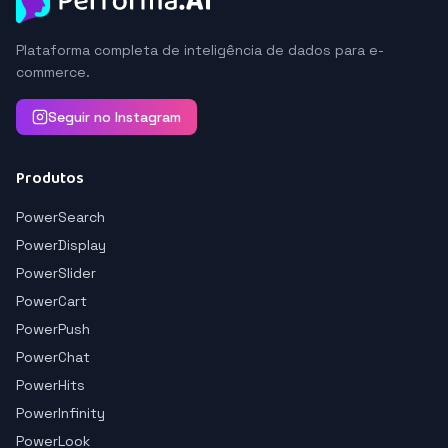
Plataforma completa de inteligência de dados para e-
commerce.
Seguir no Instagram
Produtos
PowerSearch
PowerDisplay
PowerSlider
PowerCart
PowerPush
PowerChat
PowerHits
PowerInfinity
PowerLook