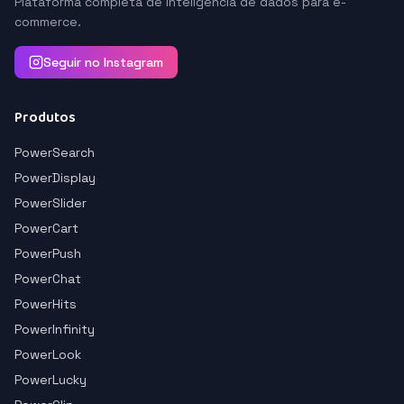
Plataforma completa de inteligência de dados para e-
commerce.
Seguir no Instagram
Produtos
PowerSearch
PowerDisplay
PowerSlider
PowerCart
PowerPush
PowerChat
PowerHits
PowerInfinity
PowerLook
PowerLucky