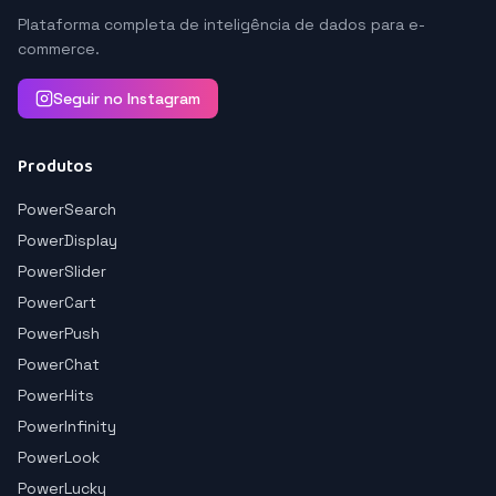
Plataforma completa de inteligência de dados para e-
commerce.
Seguir no Instagram
Produtos
PowerSearch
PowerDisplay
PowerSlider
PowerCart
PowerPush
PowerChat
PowerHits
PowerInfinity
PowerLook
PowerLucky