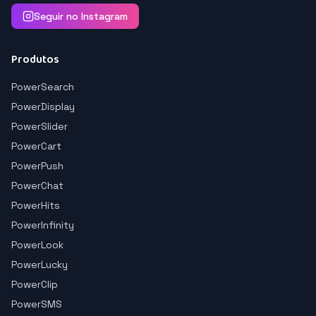
Seguir no Instagram
Produtos
PowerSearch
PowerDisplay
PowerSlider
PowerCart
PowerPush
PowerChat
PowerHits
PowerInfinity
PowerLook
PowerLucky
PowerClip
PowerSMS