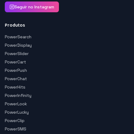
Seguir no Instagram
Produtos
PowerSearch
PowerDisplay
PowerSlider
PowerCart
PowerPush
PowerChat
PowerHits
PowerInfinity
PowerLook
PowerLucky
PowerClip
PowerSMS