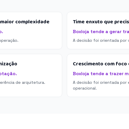
e maior complexidade
Time enxuto que preci
o.
Boxloja tende a gerar tr
operação.
A decisão foi orientada por
mização
Crescimento com foco e
ptação.
Boxloja tende a trazer m
derência de arquitetura.
A decisão foi orientada por 
operacional.