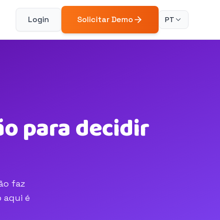
Login
Solicitar Demo
PT
o para decidir
ão faz
 aqui é