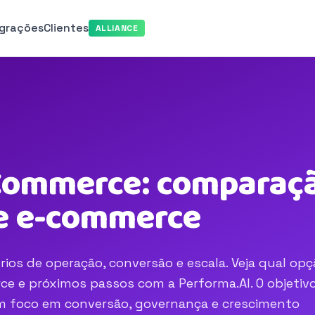
egrações
Clientes
ALLIANCE
eCommerce: comparaçã
e e-commerce
ios de operação, conversão e escala. Veja qual opç
e e próximos passos com a Performa.AI. O objetivo
com foco em conversão, governança e crescimento