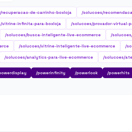
/recuperacao-de-carrinho-boxloja
/solucoes/recomendaca
/vitrine-infinita-para-boxloja
/solucoes/provador-virtual-p
/solucoes/busca-inteligente-live-ecommerce
/solucoes
erce
/solucoes/vitrine-inteligente-live-ecommerce
/so
/solucoes/analytics-para-live-ecommerce
/solucoes/at
powerdisplay
/powerinfinity
/powerlook
/powerhits