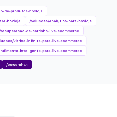
o-de-produtos-boxloja
ara-boxloja
/solucoes/analytics-para-boxloja
/recuperacao-de-carrinho-live-ecommerce
lucoes/vitrine-infinita-para-live-ecommerce
endimento-inteligente-para-live-ecommerce
/powerchat