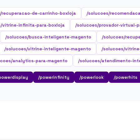
/recuperacao-de-carrinho-boxloja
/solucoes/recomendaca
/vitrine-infinita-para-boxloja
/solucoes/provador-virtual-p
/solucoes/busca-inteligente-magento
/solucoes/recup
/solucoes/vitrine-inteligente-magento
/solucoes/vitrin
ucoes/analytics-para-magento
/solucoes/atendimento-int
powerdisplay
/powerinfinity
/powerlook
/powerhits