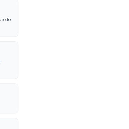
de do
r