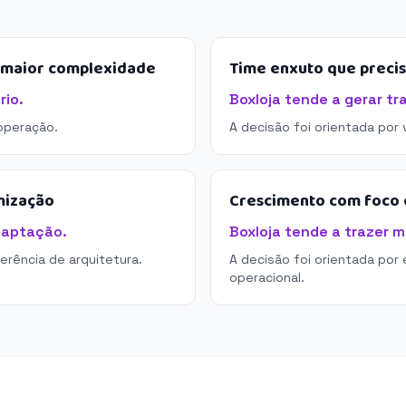
e maior complexidade
Time enxuto que preci
rio.
Boxloja tende a gerar tr
operação.
A decisão foi orientada por
mização
Crescimento com foco e
daptação.
Boxloja tende a trazer m
derência de arquitetura.
A decisão foi orientada por 
operacional.