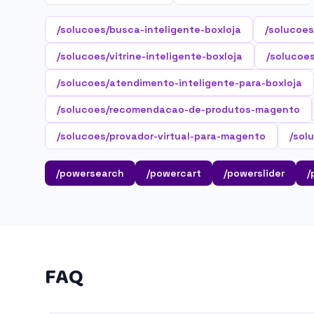
/solucoes/busca-inteligente-boxloja
/solucoes
/solucoes/vitrine-inteligente-boxloja
/solucoes
/solucoes/atendimento-inteligente-para-boxloja
/solucoes/recomendacao-de-produtos-magento
/solucoes/provador-virtual-para-magento
/sol
/powersearch
/powercart
/powerslider
/
FAQ