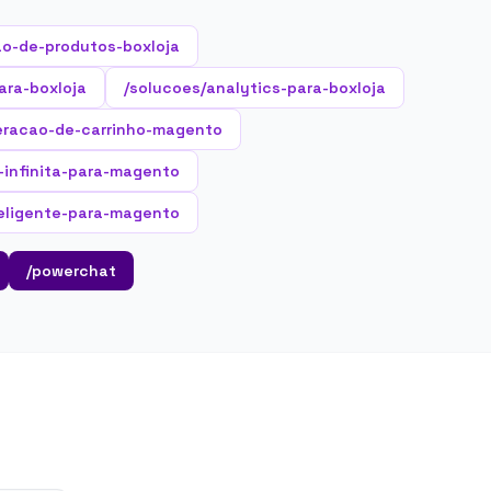
o-de-produtos-boxloja
ara-boxloja
/solucoes/analytics-para-boxloja
eracao-de-carrinho-magento
e-infinita-para-magento
eligente-para-magento
/powerchat