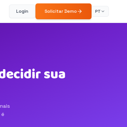
Login
Solicitar Demo
PT
decidir sua
mais
 é