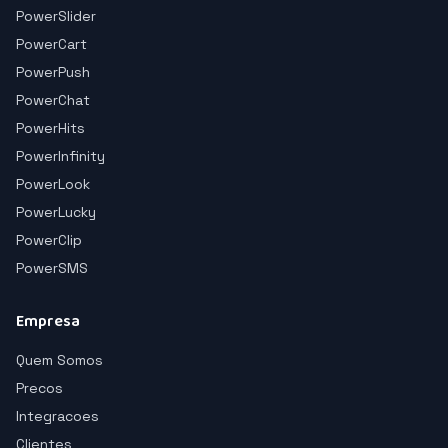
PowerSlider
PowerCart
PowerPush
PowerChat
PowerHits
PowerInfinity
PowerLook
PowerLucky
PowerClip
PowerSMS
Empresa
Quem Somos
Precos
Integracoes
Clientes