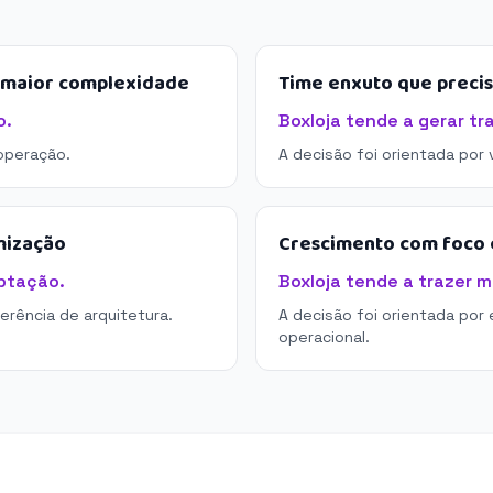
e maior complexidade
Time enxuto que preci
o.
Boxloja tende a gerar tr
operação.
A decisão foi orientada por
mização
Crescimento com foco e
ptação.
Boxloja tende a trazer m
derência de arquitetura.
A decisão foi orientada por 
operacional.