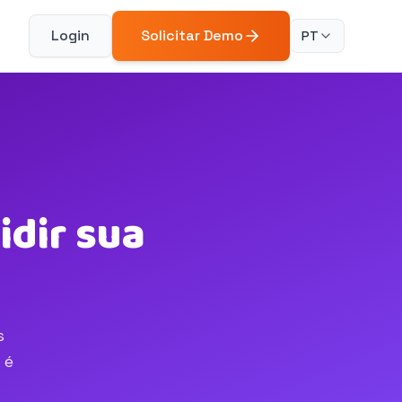
Login
Solicitar Demo
PT
idir sua
s
 é