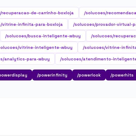
/recuperacao-de-carrinho-boxloja
/solucoes/recomendaca
/vitrine-infinita-para-boxloja
/solucoes/provador-virtual-p
/solucoes/busca-inteligente-wbuy
/solucoes/recupera
solucoes/vitrine-inteligente-wbuy
/solucoes/vitrine-infini
es/analytics-para-wbuy
/solucoes/atendimento-inteligen
powerdisplay
/powerinfinity
/powerlook
/powerhits