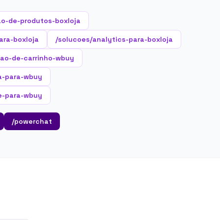
o-de-produtos-boxloja
ara-boxloja
/solucoes/analytics-para-boxloja
cao-de-carrinho-wbuy
ta-para-wbuy
te-para-wbuy
/powerchat