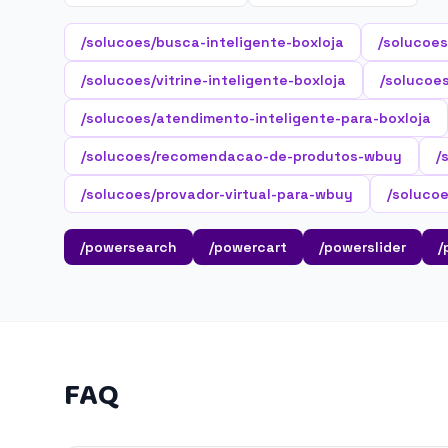
/solucoes/busca-inteligente-boxloja
/solucoes
/solucoes/vitrine-inteligente-boxloja
/solucoes
/solucoes/atendimento-inteligente-para-boxloja
/solucoes/recomendacao-de-produtos-wbuy
/
/solucoes/provador-virtual-para-wbuy
/soluco
/powersearch
/powercart
/powerslider
/
FAQ