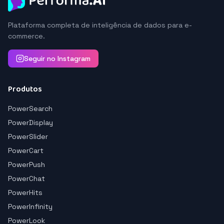
Plataforma completa de inteligência de dados para e-
commerce.
Seguir no Instagram
Produtos
PowerSearch
PowerDisplay
PowerSlider
PowerCart
PowerPush
PowerChat
PowerHits
PowerInfinity
PowerLook