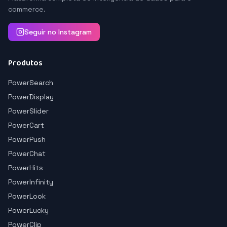
commerce.
Seguir no Instagram
Produtos
PowerSearch
PowerDisplay
PowerSlider
PowerCart
PowerPush
PowerChat
PowerHits
PowerInfinity
PowerLook
PowerLucky
PowerClip