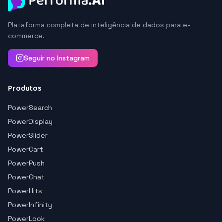
Plataforma completa de inteligência de dados para e-
commerce.
Seguir no Instagram
Produtos
PowerSearch
PowerDisplay
PowerSlider
PowerCart
PowerPush
PowerChat
PowerHits
PowerInfinity
PowerLook