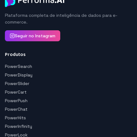
Plataforma completa de inteligência de dados para e-
commerce.
Seguir no Instagram
Produtos
PowerSearch
PowerDisplay
PowerSlider
PowerCart
PowerPush
PowerChat
PowerHits
PowerInfinity
PowerLook