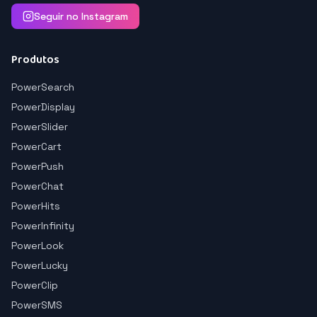
Seguir no Instagram
Produtos
PowerSearch
PowerDisplay
PowerSlider
PowerCart
PowerPush
PowerChat
PowerHits
PowerInfinity
PowerLook
PowerLucky
PowerClip
PowerSMS