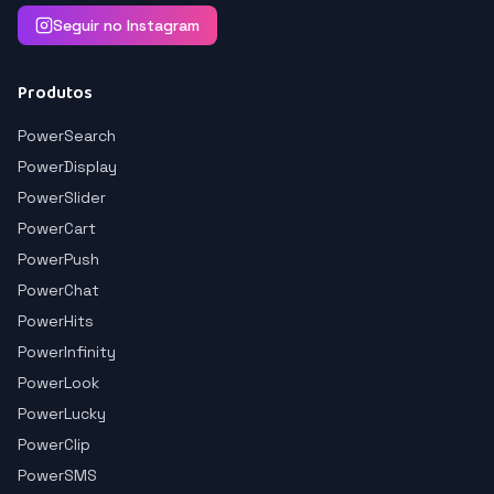
Seguir no Instagram
Produtos
PowerSearch
PowerDisplay
PowerSlider
PowerCart
PowerPush
PowerChat
PowerHits
PowerInfinity
PowerLook
PowerLucky
PowerClip
PowerSMS