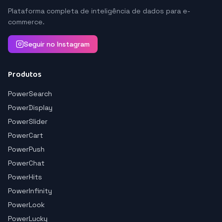
Plataforma completa de inteligência de dados para e-
commerce.
Seguir no Instagram
Produtos
PowerSearch
PowerDisplay
PowerSlider
PowerCart
PowerPush
PowerChat
PowerHits
PowerInfinity
PowerLook
PowerLucky