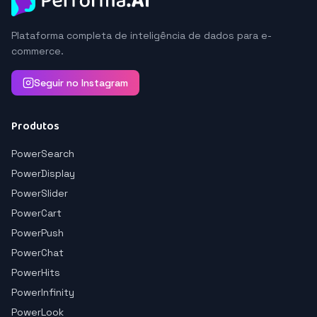
Plataforma completa de inteligência de dados para e-
commerce.
Seguir no Instagram
Produtos
PowerSearch
PowerDisplay
PowerSlider
PowerCart
PowerPush
PowerChat
PowerHits
PowerInfinity
PowerLook