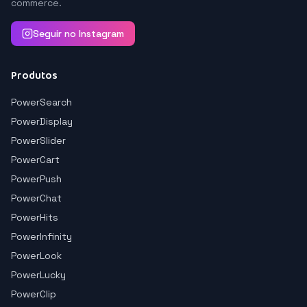
commerce.
Seguir no Instagram
Produtos
PowerSearch
PowerDisplay
PowerSlider
PowerCart
PowerPush
PowerChat
PowerHits
PowerInfinity
PowerLook
PowerLucky
PowerClip