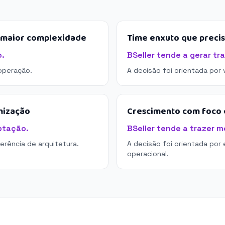
e maior complexidade
Time enxuto que preci
o.
BSeller tende a gerar tr
operação.
A decisão foi orientada por
mização
Crescimento com foco e
ptação.
BSeller tende a trazer m
derência de arquitetura.
A decisão foi orientada por 
operacional.