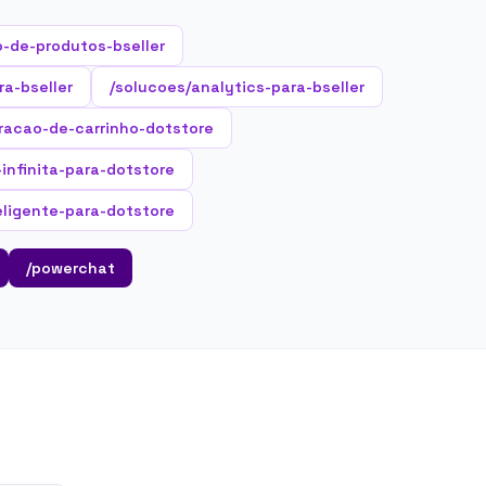
-de-produtos-bseller
ra-bseller
/solucoes/analytics-para-bseller
racao-de-carrinho-dotstore
-infinita-para-dotstore
ligente-para-dotstore
/powerchat