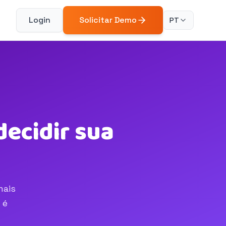
Login
Solicitar Demo
PT
decidir sua
mais
 é