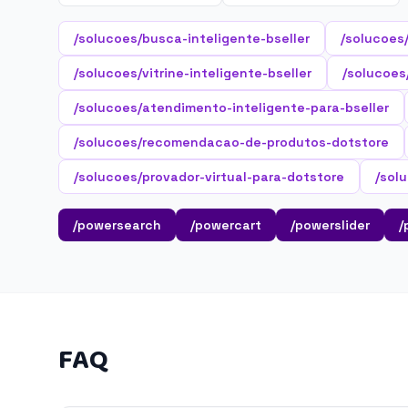
/solucoes/busca-inteligente-bseller
/solucoes
/solucoes/vitrine-inteligente-bseller
/solucoes/
/solucoes/atendimento-inteligente-para-bseller
/solucoes/recomendacao-de-produtos-dotstore
/solucoes/provador-virtual-para-dotstore
/sol
/powersearch
/powercart
/powerslider
/
FAQ