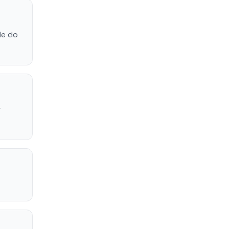
de do
r