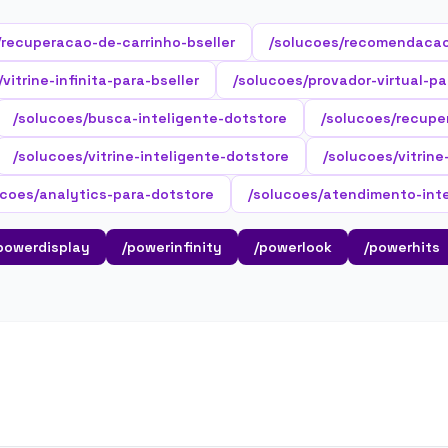
/recuperacao-de-carrinho-bseller
/solucoes/recomendacao
vitrine-infinita-para-bseller
/solucoes/provador-virtual-pa
/solucoes/busca-inteligente-dotstore
/solucoes/recupe
/solucoes/vitrine-inteligente-dotstore
/solucoes/vitrine
ucoes/analytics-para-dotstore
/solucoes/atendimento-inte
powerdisplay
/powerinfinity
/powerlook
/powerhits