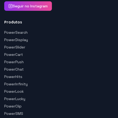
Seguir no Instagram
Produtos
PowerSearch
PowerDisplay
PowerSlider
PowerCart
PowerPush
PowerChat
PowerHits
PowerInfinity
PowerLook
PowerLucky
PowerClip
PowerSMS