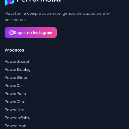
Plataforma completa de inteligência de dados para e-
commerce.
Seguir no Instagram
Produtos
PowerSearch
PowerDisplay
PowerSlider
PowerCart
PowerPush
PowerChat
PowerHits
PowerInfinity
PowerLook