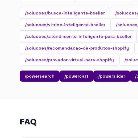
/solucoes/busca-inteligente-bseller
/solucoes
/solucoes/vitrine-inteligente-bseller
/solucoes/
/solucoes/atendimento-inteligente-para-bseller
/solucoes/recomendacao-de-produtos-shopify
/solucoes/provador-virtual-para-shopify
/solu
/powersearch
/powercart
/powerslider
/
FAQ