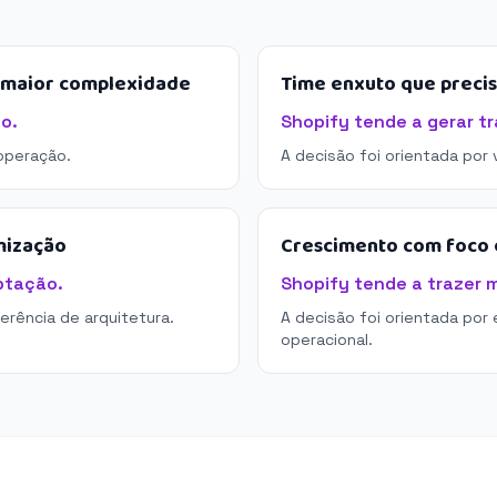
e maior complexidade
Time enxuto que preci
o.
Shopify tende a gerar tr
operação.
A decisão foi orientada por
mização
Crescimento com foco e
ptação.
Shopify tende a trazer m
derência de arquitetura.
A decisão foi orientada por 
operacional.