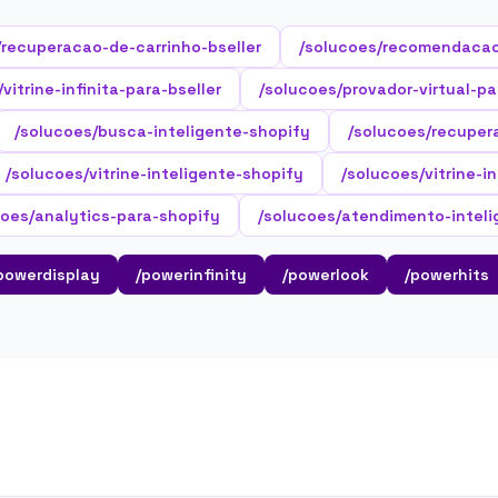
/recuperacao-de-carrinho-bseller
/solucoes/recomendacao
vitrine-infinita-para-bseller
/solucoes/provador-virtual-pa
/solucoes/busca-inteligente-shopify
/solucoes/recuper
/solucoes/vitrine-inteligente-shopify
/solucoes/vitrine-i
coes/analytics-para-shopify
/solucoes/atendimento-inteli
powerdisplay
/powerinfinity
/powerlook
/powerhits