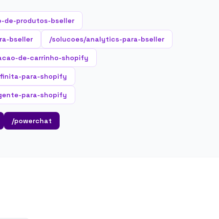
-de-produtos-bseller
ra-bseller
/solucoes/analytics-para-bseller
acao-de-carrinho-shopify
nfinita-para-shopify
gente-para-shopify
/powerchat