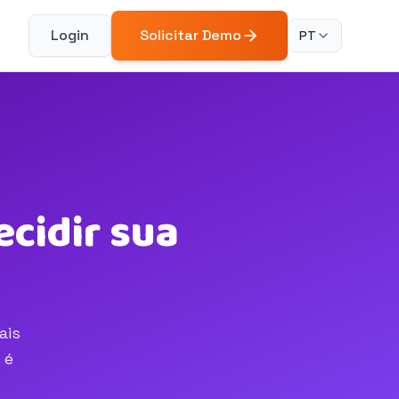
Login
Solicitar Demo
PT
ecidir sua
ais
 é