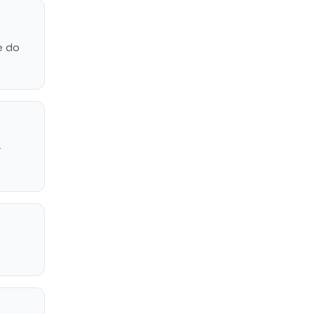
e do
r