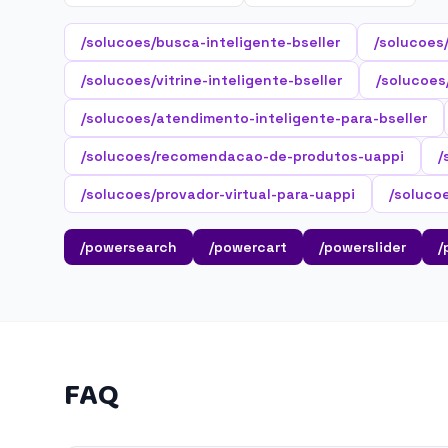
/solucoes/busca-inteligente-bseller
/solucoes
/solucoes/vitrine-inteligente-bseller
/solucoes/
/solucoes/atendimento-inteligente-para-bseller
/solucoes/recomendacao-de-produtos-uappi
/
/solucoes/provador-virtual-para-uappi
/soluco
/powersearch
/powercart
/powerslider
/
FAQ