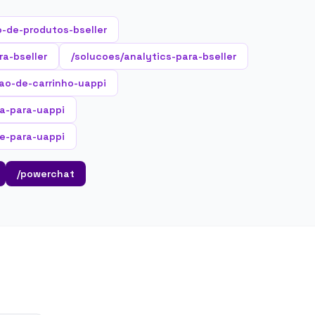
-de-produtos-bseller
ra-bseller
/solucoes/analytics-para-bseller
ao-de-carrinho-uappi
ta-para-uappi
e-para-uappi
/powerchat