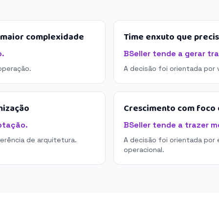
e maior complexidade
Time enxuto que preci
o.
BSeller tende a gerar tr
operação.
A decisão foi orientada por
mização
Crescimento com foco e
ptação.
BSeller tende a trazer m
derência de arquitetura.
A decisão foi orientada por 
operacional.