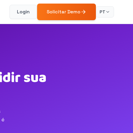
Login
Solicitar Demo
PT
idir sua
s
 é