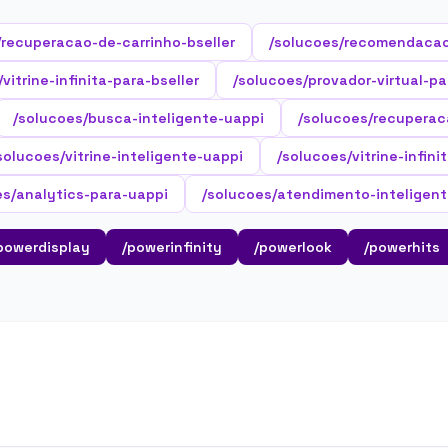
/recuperacao-de-carrinho-bseller
/solucoes/recomendacao
vitrine-infinita-para-bseller
/solucoes/provador-virtual-pa
/solucoes/busca-inteligente-uappi
/solucoes/recuperac
solucoes/vitrine-inteligente-uappi
/solucoes/vitrine-infini
es/analytics-para-uappi
/solucoes/atendimento-inteligent
powerdisplay
/powerinfinity
/powerlook
/powerhits