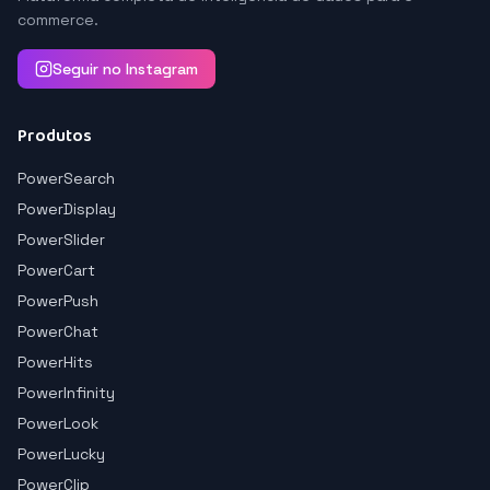
commerce.
Seguir no Instagram
Produtos
PowerSearch
PowerDisplay
PowerSlider
PowerCart
PowerPush
PowerChat
PowerHits
PowerInfinity
PowerLook
PowerLucky
PowerClip