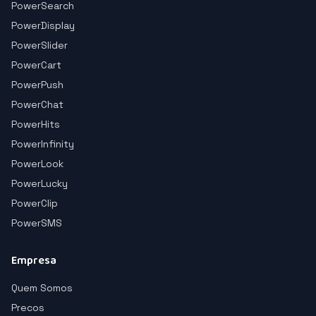
PowerSearch
PowerDisplay
PowerSlider
PowerCart
PowerPush
PowerChat
PowerHits
PowerInfinity
PowerLook
PowerLucky
PowerClip
PowerSMS
Empresa
Quem Somos
Precos