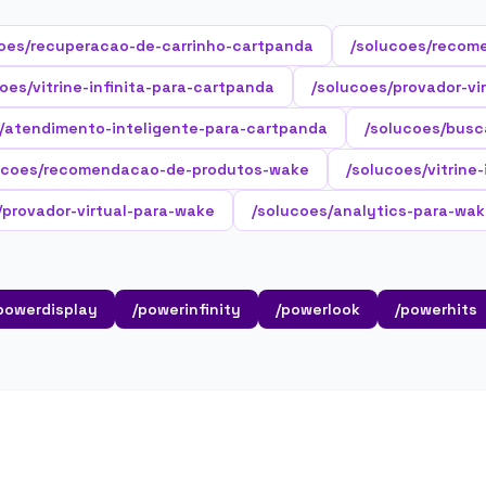
oes/recuperacao-de-carrinho-cartpanda
/solucoes/recom
oes/vitrine-infinita-para-cartpanda
/solucoes/provador-vi
/atendimento-inteligente-para-cartpanda
/solucoes/busc
ucoes/recomendacao-de-produtos-wake
/solucoes/vitrine
/provador-virtual-para-wake
/solucoes/analytics-para-wa
powerdisplay
/powerinfinity
/powerlook
/powerhits