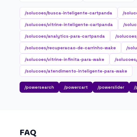
/solucoes/busca-inteligente-cartpanda
/soluc
/solucoes/vitrine-inteligente-cartpanda
/soluc
/solucoes/analytics-para-cartpanda
/solucoes
/solucoes/recuperacao-de-carrinho-wake
/sol
/solucoes/vitrine-infinita-para-wake
/solucoes
/solucoes/atendimento-inteligente-para-wake
/powersearch
/powercart
/powerslider
/
FAQ