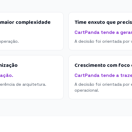
e maior complexidade
Time enxuto que preci
CartPanda tende a gerar
operação.
A decisão foi orientada por
mização
Crescimento com foco e
tação.
CartPanda tende a trazer
derência de arquitetura.
A decisão foi orientada por 
operacional.