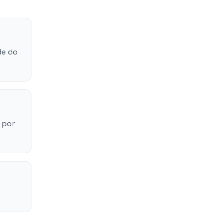
de do
 por