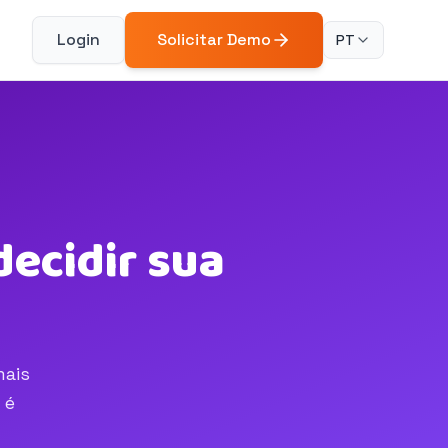
Login
Solicitar Demo
PT
ecidir sua
mais
 é