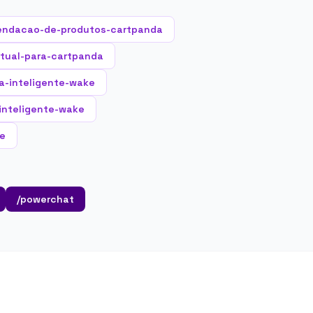
endacao-de-produtos-cartpanda
rtual-para-cartpanda
a-inteligente-wake
-inteligente-wake
ke
/powerchat