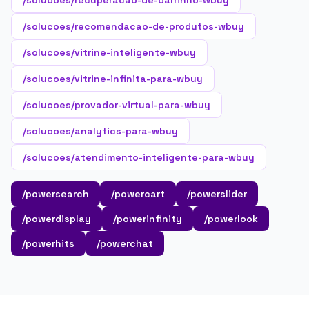
/solucoes/recuperacao-de-carrinho-wbuy
/solucoes/recomendacao-de-produtos-wbuy
/solucoes/vitrine-inteligente-wbuy
/solucoes/vitrine-infinita-para-wbuy
/solucoes/provador-virtual-para-wbuy
/solucoes/analytics-para-wbuy
/solucoes/atendimento-inteligente-para-wbuy
/powersearch
/powercart
/powerslider
/powerdisplay
/powerinfinity
/powerlook
/powerhits
/powerchat