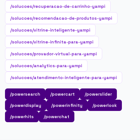
/solucoes/recuperacao-de-carrinho-yampi
/solucoes/recomendacao-de-produtos-yampi
/solucoes/vitrine-inteligente-yampi
/solucoes/vitrine-infinita-para-yampi
/solucoes/provador-virtual-para-yampi
/solucoes/analytics-para-yampi
/solucoes/atendimento-inteligente-para-yampi
/powersearch
/powercart
/powerslider
/powerdisplay
/powerinfinity
/powerlook
/powerhits
/powerchat