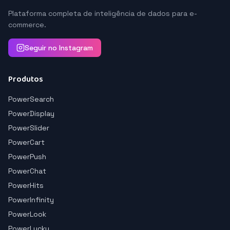
Plataforma completa de inteligência de dados para e-
commerce.
Seguir no Instagram
Produtos
PowerSearch
PowerDisplay
PowerSlider
PowerCart
PowerPush
PowerChat
PowerHits
PowerInfinity
PowerLook
PowerLucky