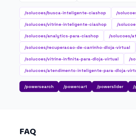
/solucoes/busca-inteligente-ciashop
/solucoe
/solucoes/vitrine-inteligente-ciashop
/solucoe
/solucoes/analytics-para-ciashop
/solucoes/a
/solucoes/recuperacao-de-carrinho-dloja-virtual
/solucoes/vitrine-infinita-para-dloja-virtual
/so
/solucoes/atendimento-inteligente-para-dloja-virt
/powersearch
/powercart
/powerslider
/
FAQ