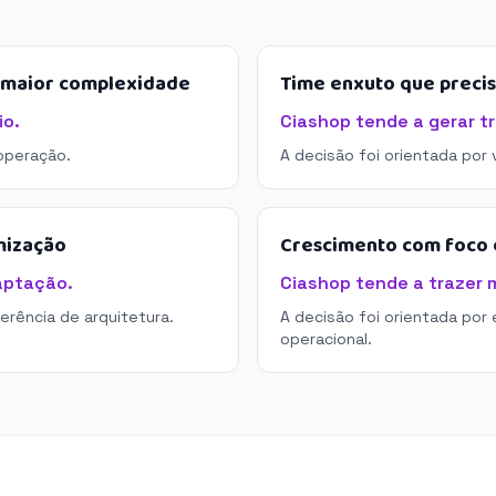
e maior complexidade
Time enxuto que preci
io.
Ciashop tende a gerar t
operação.
A decisão foi orientada por
mização
Crescimento com foco e
aptação.
Ciashop tende a trazer m
derência de arquitetura.
A decisão foi orientada por 
operacional.