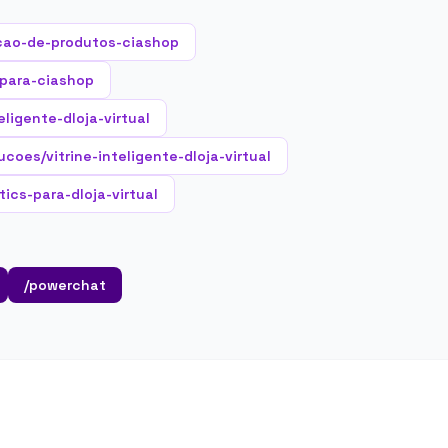
cao-de-produtos-ciashop
-para-ciashop
ligente-dloja-virtual
ucoes/vitrine-inteligente-dloja-virtual
ics-para-dloja-virtual
/powerchat