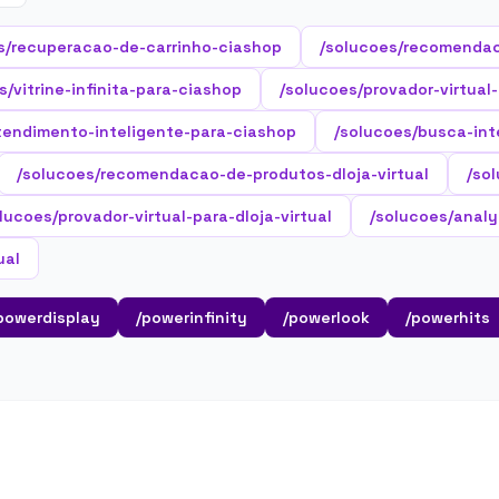
s/recuperacao-de-carrinho-ciashop
/solucoes/recomenda
s/vitrine-infinita-para-ciashop
/solucoes/provador-virtual
tendimento-inteligente-para-ciashop
/solucoes/busca-inte
/solucoes/recomendacao-de-produtos-dloja-virtual
/sol
lucoes/provador-virtual-para-dloja-virtual
/solucoes/analyt
ual
powerdisplay
/powerinfinity
/powerlook
/powerhits