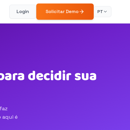
Login
Solicitar Demo
PT
para decidir sua
faz
 aqui é