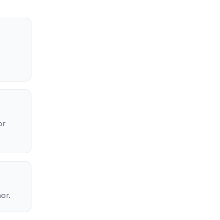
or
or.