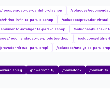
s/recuperacao-de-carrinho-ciashop
/solucoes/recomenda
s/vitrine-infinita-para-ciashop
/solucoes/provador-virtual
tendimento-inteligente-para-ciashop
/solucoes/busca-int
ucoes/recomendacao-de-produtos-dropi
/solucoes/vitrine-
provador-virtual-para-dropi
/solucoes/analytics-para-drop
powerdisplay
/powerinfinity
/powerlook
/powerhits