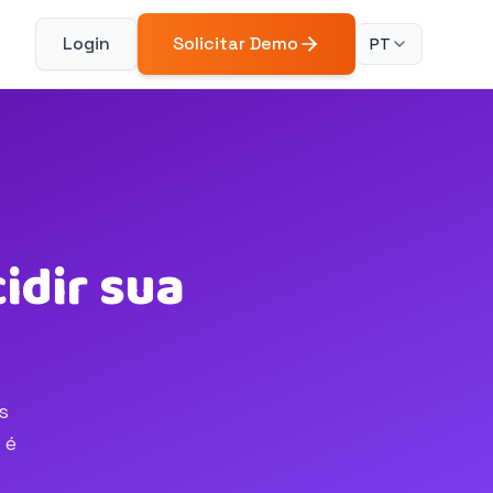
Login
Solicitar Demo
PT
idir sua
s
 é