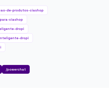
cao-de-produtos-ciashop
-para-ciashop
eligente-dropi
inteligente-dropi
i
/powerchat