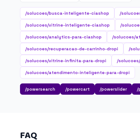
/solucoes/busca-inteligente-ciashop
/solucoe
/solucoes/vitrine-inteligente-ciashop
/solucoe
/solucoes/analytics-para-ciashop
/solucoes/a
/solucoes/recuperacao-de-carrinho-dropi
/sol
/solucoes/vitrine-infinita-para-dropi
/solucoes/
/solucoes/atendimento-inteligente-para-dropi
/powersearch
/powercart
/powerslider
/
FAQ