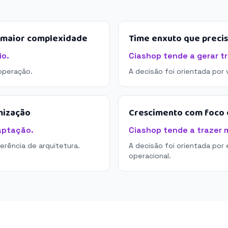
e maior complexidade
Time enxuto que preci
io.
Ciashop tende a gerar t
operação.
A decisão foi orientada por
mização
Crescimento com foco e
aptação.
Ciashop tende a trazer m
derência de arquitetura.
A decisão foi orientada por 
operacional.