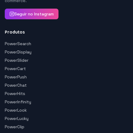
commerce.
Seguir no Instagram
Produtos
PowerSearch
PowerDisplay
PowerSlider
PowerCart
PowerPush
PowerChat
PowerHits
PowerInfinity
PowerLook
PowerLucky
PowerClip